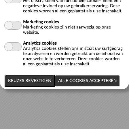
Het uitschakelen van functionele cookies heeft een
negatieve invloed op uw gebruikerservaring. Deze
Boek je verjaardagsfeestje!
cookies worden alleen geplaatst als u ze inschakelt.
Aquatopia
Boek je verjaardagsfeestje!
Marketing cookies
Items per pagina:
Marketing cookies zijn niet aanwezig op onze
1
website.
Analytics cookies
Onze privacyverklaring is terug te vinden via de website
aalst.be
.
Analytics cookies stellen ons in staat uw surfgedrag
te analyseren en worden gebruikt om de inhoud van
onze website te verbeteren. Deze cookies worden
Cookies policy
v.8.5.2.1
alleen geplaatst als u ze inschakelt.