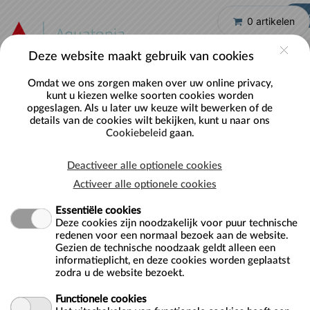
Naar hoofdinhoud
A
0 artikelen
Deze website maakt gebruik van cookies
Omdat we ons zorgen maken over uw online privacy,
kunt u kiezen welke soorten cookies worden
opgeslagen. Als u later uw keuze wilt bewerken of de
details van de cookies wilt bekijken, kunt u naar ons
Cookiebeleid
gaan.
Tickets FUN
Deactiveer alle optionele cookies
Activeer alle optionele cookies
Sorteer:
Essentiële cookies
Deze cookies zijn noodzakelijk voor puur technische
redenen voor een normaal bezoek aan de website.
OMSCHRIJVING
Gezien de technische noodzaak geldt alleen een
informatieplicht, en deze cookies worden geplaatst
Fun
zodra u de website bezoekt.
Aquatopia
Fun
Functionele cookies